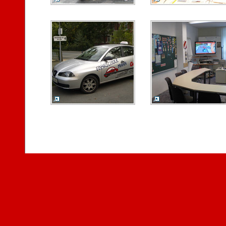
| Fahrschule Stefan Mann | 09122 Chemnitz | Faleska-Meinig-Straße